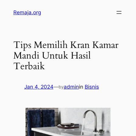
Skip
Remaja.org
to
content
Tips Memilih Kran Kamar
Mandi Untuk Hasil
Terbaik
Jan 4, 2024
—
admin
in
Bisnis
by