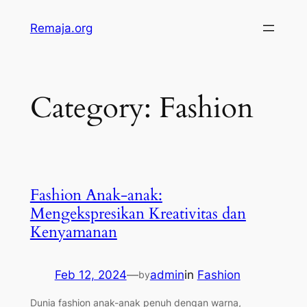
Skip
Remaja.org
to
content
Category:
Fashion
Fashion Anak-anak:
Mengekspresikan Kreativitas dan
Kenyamanan
Feb 12, 2024
—
admin
in
Fashion
by
Dunia fashion anak-anak penuh dengan warna,