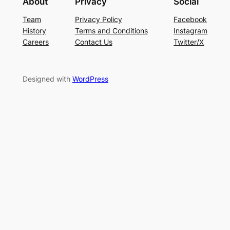
About
Privacy
Social
Team
Privacy Policy
Facebook
History
Terms and Conditions
Instagram
Careers
Contact Us
Twitter/X
Designed with
WordPress