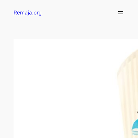
Skip
Remaja.org
to
content