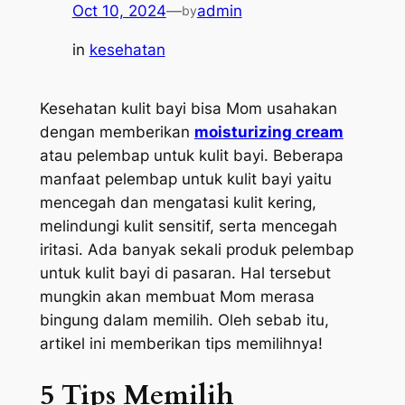
Oct 10, 2024
—
admin
by
in
kesehatan
Kesehatan kulit bayi bisa Mom usahakan
dengan memberikan
moisturizing cream
atau pelembap untuk kulit bayi. Beberapa
manfaat pelembap untuk kulit bayi yaitu
mencegah dan mengatasi kulit kering,
melindungi kulit sensitif, serta mencegah
iritasi. Ada banyak sekali produk pelembap
untuk kulit bayi di pasaran. Hal tersebut
mungkin akan membuat Mom merasa
bingung dalam memilih. Oleh sebab itu,
artikel ini memberikan tips memilihnya!
5 Tips Memilih